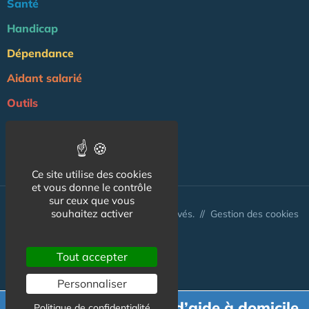
Santé
Handicap
Dépendance
Aidant salarié
Outils
Professionnels
NOS AUTRES SITES :
Ce site utilise des cookies
et vous donne le contrôle
sur ceux que vous
souhaitez activer
© Aidant.info 2026 - Tous droits réservés. //
Gestion des cookies
Tout accepter
Personnaliser
Demande de devis d’aide à domicile
Politique de confidentialité