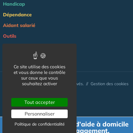
Handicap
Dépendance
Aidant salarié
Outils
Professionnels
NOS AUTRES SITES :
Ce site utilise des cookies
et vous donne le contrôle
sur ceux que vous
souhaitez activer
© Aidant.info 2026 - Tous droits réservés. //
Gestion des cookies
Tout accepter
Personnaliser
Demande de devis d’aide à domicile
Politique de confidentialité
gratuit et sans engagement.