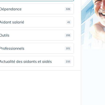
Dépendance
326
Aidant salarié
41
Outils
155
Professionnels
101
Actualité des aidants et aidés
210