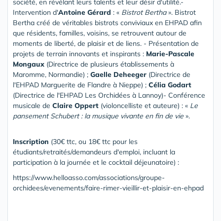
société, en révélant leurs talents et leur désir d'utilité.-
Intervention d'
Antoine Gérard
: «
Bistrot Bertha
». Bistrot
Bertha créé de véritables bistrots conviviaux en EHPAD afin
que résidents, familles, voisins, se retrouvent autour de
moments de liberté, de plaisir et de liens. - Présentation de
projets de terrain innovants et inspirants :
Marie-Pascale
Mongaux
(Directrice de plusieurs établissements à
Maromme, Normandie) ;
Gaelle Deheeger
(Directrice de
l'EHPAD Marguerite de Flandre à Nieppe) ;
Célia Godart
(Directrice de l'EHPAD Les Orchidées à Lannoy)- Conférence
musicale de
Claire Oppert
(violoncelliste et auteure) : «
Le
pansement Schubert : la musique vivante en fin de vie
».
Inscription
(30€ ttc, ou 18€ ttc pour les
étudiants/retraités/demandeurs d'emploi, incluant la
participation à la journée et le cocktail déjeunatoire) :
https://www.helloasso.com/associations/groupe-
orchidees/evenements/faire-rimer-vieillir-et-plaisir-en-ehpad