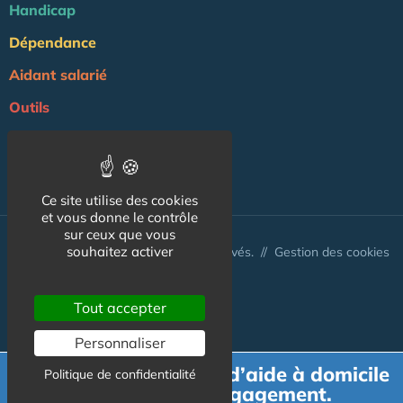
Handicap
Dépendance
Aidant salarié
Outils
Professionnels
NOS AUTRES SITES :
Ce site utilise des cookies
et vous donne le contrôle
sur ceux que vous
souhaitez activer
© Aidant.info 2026 - Tous droits réservés. //
Gestion des cookies
Tout accepter
Personnaliser
Demande de devis d’aide à domicile
Politique de confidentialité
gratuit et sans engagement.