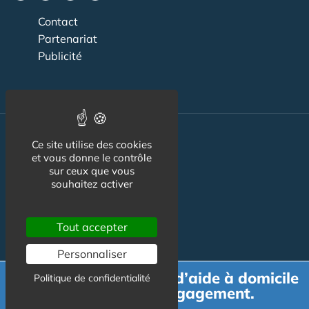
Contact
Partenariat
Publicité
Ce site utilise des cookies
Santé
et vous donne le contrôle
sur ceux que vous
Handicap
souhaitez activer
Dépendance
Aidant salarié
Tout accepter
Outils
Personnaliser
Professionnels
Demande de devis d’aide à domicile
Politique de confidentialité
gratuit et sans engagement.
NOS AUTRES SITES :