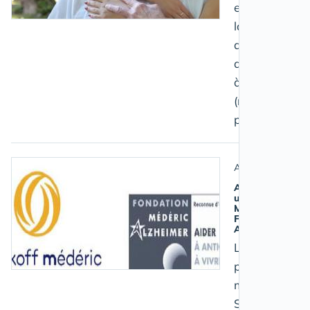
expérimenter
la mise œuvre
de prestations
de suppléanc
à domicile
(relayage) du
proche aidant
Aidant salarié
Aidants Salariés
une étude Mala
Médéric et la
Fondation Médé
Alzheimer
Les résultats d
première étud
miroir
Salariés/Dirig