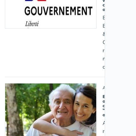
vigueur du
congé proche
aidant
Brigitte
Bourguignon
& Sophie
Cluzel
résument les
mesures
déployées
Aidant salarié
Expérimentatio
autour du
concept de
"relayage" des
aidants
Amapa
retenue pour