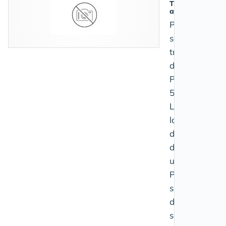
TPE, PME, Salari
aidants
Plus de 50% d
salariés
travaillent da
des TPE ou de
PME de moins
50 personnes.
L'article propo
la mutualisati
de services et
d’information
utiles afin que 
PME et TPE
soient en mes
d’aider leurs
salariés en