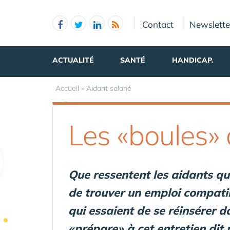
Panneau de gestion des cookies
Contact
Newslette
ACTUALITÉ
SANTÉ
HANDICAP.
Accueil
»
Aidant salarié
Les «boules» 
Que ressentent les aidants qu
de trouver un emploi compatib
qui essaient de se réinsérer d
«prépare» à cet entretien dit n