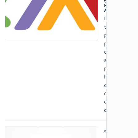
travail,
Handicap &
Aidants
La FNATH
transmet ses
propositions
pour
améliorer la
situation des
personnes
handicapées,
de leurs
aidants et
des victimes
du travail
Aidant salarié