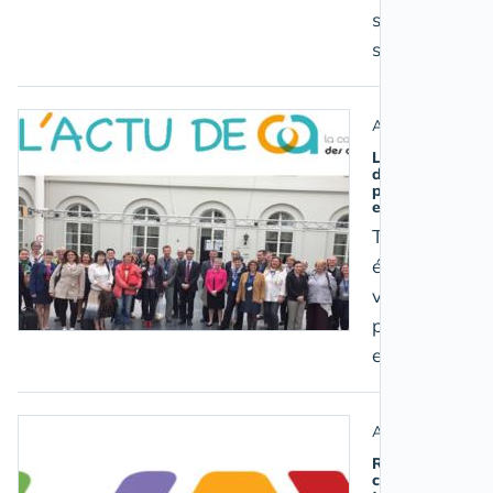
sur l’aide aux
salariés aidan
Aidant salarié
La compagnie
des aidants au
parlement
européen:
Trouver un
équilibre entre
vie
professionnell
et vie privée
Aidant salarié
Réforme du
code du