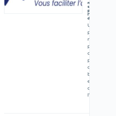
national de
solidarité
pour rompre
l'isolement
des patients
Une
plateforme
nationale
pour
connecter
patients,
aidants,
bénévoles
et citoyens
autour de
l’entraide