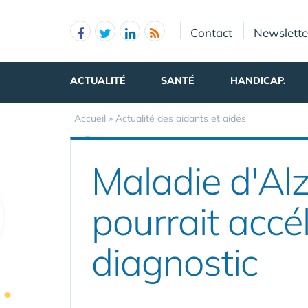
Panneau de gestion des cookies
Contact
Newslette
ACTUALITÉ
SANTÉ
HANDICAP.
Accueil
»
Actualité des aidants et aidés
Maladie d'Alz
pourrait accé
diagnostic