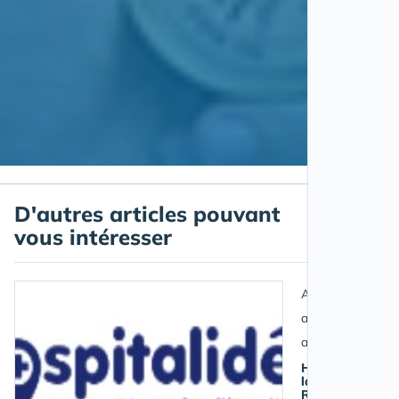
D'autres articles pouvant
vous intéresser
Actualité des
aidants et
aidés
Hospitalidée
lance un
Registre