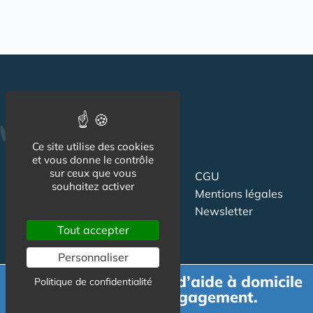
Ce site utilise des cookies
et vous donne le contrôle
sur ceux que vous
CGU
Suivez-nous
souhaitez activer
Mentions légales
Newsletter
Tout accepter
Contact
Personnaliser
Partenariat
Publicité
Demande de devis d’aide à domicile
Politique de confidentialité
gratuit et sans engagement.