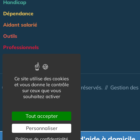
Handicap
Dépendance
Aidant salarié
Outils
Professionnels
NOS AUTRES SITES :
Ce site utilise des cookies
et vous donne le contrôle
© Aidant.info 2026 - Tous droits réservés. //
Gestion des
sur ceux que vous
cookies
souhaitez activer
Tout accepter
Personnaliser
Demande de devis d’aide à domicile
Politique de confidentialité