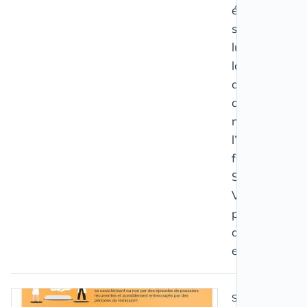
édition de la
semaine de
lutte contre
la
dénutrition,
du 18 au 25
novembre,
l’entreprise
francilienne
Saveurs et
Vie met en
place un
dispositif
exceptionnel.
Santé