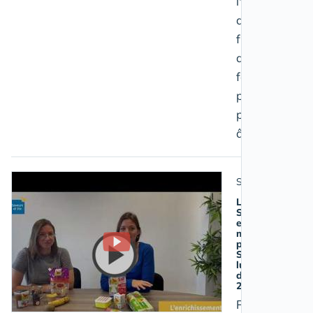
l'airbag
anti-
fracture
du col du
fémur
pour les
personnes
âgées
Santé
La Poste,
Saveurs et Vie
et Malakoff se
mobilisent
pour la
Semaine de
lutte contre la
dénutrition
2022
Pour la 3eme