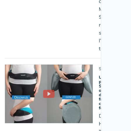
cap des 288
Maisons
Sport- Santé
reconnues
sur
l’ensemble du
territoire
Santé
Un air-bag
pour les
SENIORS
afin
d'éviter la
fracture du
col du
fémur
Découvrez
HIP'AIR,